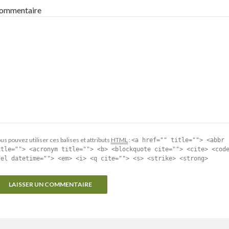
ommentaire
us pouvez utiliser ces balises et attributs
HTML
:
<a href="" title=""> <abbr
itle=""> <acronym title=""> <b> <blockquote cite=""> <cite> <cod
del datetime=""> <em> <i> <q cite=""> <s> <strike> <strong>