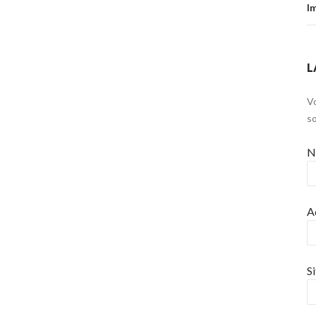
I
L
Vo
s
N
A
S