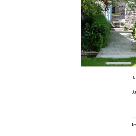
J
J
I